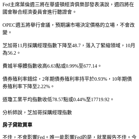
Fed主席葉倫週三將在華盛頓經濟俱樂部發表演說，週四將在
國會聯合經濟委員會進行聽證會。
OPEC週五將舉行會議，預期讓市場決定價格的立場，不會改
變。
芝加哥11月採購經理指數下降至48.7，落入了緊縮領域，10月
為56.2。
費城半導體指數收高6.63點或0.99%至677.14。
債券殖利率錯綜，2年期債券殖利率持平於0.93%，10年期債
券殖利率下降至2.22%。
道瓊工業平均指數收低78.57點或0.44%至17719.92。
分析師說，芝加哥採購經理指數
房子貸款買車
不佳，不會影響Fed。唯一能影響Fed的是，就業報告不佳。今