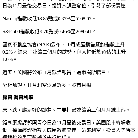
日為11月最後交易日，投資人調整倉位，引發了部份賣壓
Nasdaq指數收低18.85點或0.37%至5108.67。
S&P 500指數收低9.70點或0.46%至2080.41。
國家不動產協會(NAR)公布，10月成屋銷售簽約指數上升
0.2%，結束了連續二個月的跌勢，但大幅低於預估的上升
1.0%。
週五，美國將公布11月就業報告，為市場所矚目。
分析師說，11月利空消息眾多，股市月線
房貸 轉貸利率
未下跌，應是好的跡象。主要指數連續第二個月月線上漲。
鉅亨網編譯郭照青今日為11月最後交易日，美國股市終場收
低，採購經理指數與成屋數據欠佳，帶來利空。投資人等待本
週稍後的重要數據與央行談話。