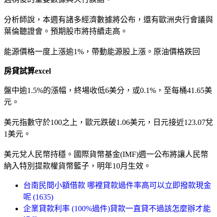
分析師說，本週有諸多經濟數據將公布，還有歐洲央行會議與
葉倫聽證會。預期股市將持續走高。
能源價格一度上漲逾1%，帶動能源股上漲。原油價格跌回
房貸試算excel
盤中逾1.5%的漲幅，終場收低6美分，或0.1%，至每桶41.65美
元。
美元指數守於100之上，歐元跌破1.06美元，日元接近123.07兌
1美元。
美元兌人民幣持穩。國際貨幣基金(IMF)週一公布將讓人民幣
納入特別提款權貨幣籃子，明年10月生效。
台南民間小額借款 哪裡貸款過件率高可以立即撥款現金
呢 (1635)
企業貸款利率 (100%過件)貸款一直貸不過該怎麼辦才能