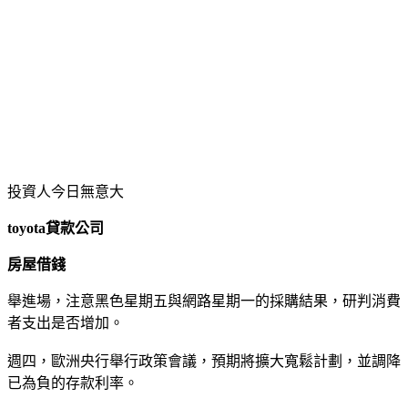
形象看得見，業績自然翻漲！直接登首頁，行動+電腦同時曝光，就選雅虎原生廣告！
OK忠訓貸款
俱備多家信用貸款銀行案例，提供您完整的諮詢服務。
貸款問題輕鬆解決 台北聯大當舖
缺錢怎麼辦？提供汽車借款、支票借錢等貸款服務，快速放款，解決資金燃眉之急！
房地貸款找峻德 最快當天貸
資金需求，放心交給峻德！超低利專案，再創房地價值，諮詢專線，全年無休！
查詢詞
貸款借錢
搜尋
Yahoo 奇摩服務中心建議隱私權政策服務條款廣告
投資人今日無意大
toyota貸款公司
房屋借錢
舉進場，注意黑色星期五與網路星期一的採購結果，研判消費
者支出是否增加。
週四，歐洲央行舉行政策會議，預期將擴大寬鬆計劃，並調降
已為負的存款利率。