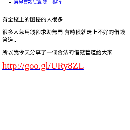
房屋貸款試算 第一銀行
有金錢上的困擾的人很多
很多人急用錢卻求助無門 有時候就走上不好的借錢
管道..
所以我今天分享了一個合法的借錢管道給大家
http://goo.gl/URy8ZL
Yahoo奇摩 網頁搜尋
首頁信箱新聞股市氣象運動名人娛樂App下載購物中心商城拍賣更多
Yahoo
查詢詞
貸款借錢
搜尋
網頁
知識+