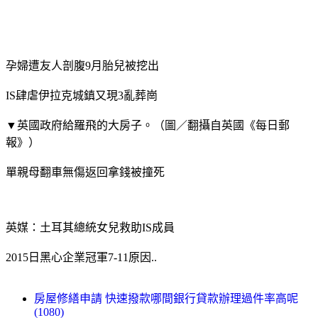
孕婦遭友人剖腹9月胎兒被挖出
IS肆虐伊拉克城鎮又現3亂葬崗
▼英國政府給羅飛的大房子。（圖／翻攝自英國《每日郵
報》）
單親母翻車無傷返回拿錢被撞死
英媒：土耳其總統女兒救助IS成員
2015日黑心企業冠軍7-11原因..
房屋修繕申請 快速撥款哪間銀行貸款辦理過件率高呢
(1080)