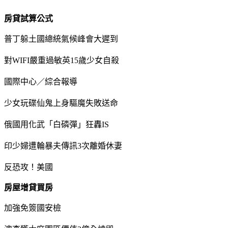
房貸試算公式
普丁躲土國總統氣候峰會大遲到
對WIFI嚴重過敏英15歲少女自殺
國際中心／綜合報導
少女玩碟仙鬼上身驅魔失敗送命
俄國用化武「白磷彈」狂轟IS
印少婦遭輪暴夫傳訊3次離婚休妻
反恐攻！美國
房屋增貸買房
加強免簽國安檢