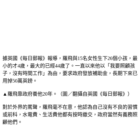
OK忠訓貸款
俱備多家信用貸款銀行案例，提供您完整的諮詢服務。
貸款問題輕鬆解決 台北聯大當舖
缺錢怎麼辦？提供汽車借款、支票借錢等貸款服務，快速放款，解決資金燃眉之急！
房地貸款找峻德 最快當天貸
資金需求，放心交給峻德！超低利專案，再創房地價值，諮詢專線，全年無休！
查詢詞
貸款借錢
搜尋
Yahoo 奇摩服務中心建議隱私權政策服務條款廣告
據英國《每日郵報》報導，羅飛與15名女性生下26個小孩，最
小的才4歲，最大的已經44歲了。一直以來他以「我要照顧孩
子，沒有時間工作」為由，要求政府發放補助金，長期下來已
用掉50萬英鎊。
▲羅飛靠政府養他20年。（圖／翻攝自英國《每日郵報》）
對於外界的罵聲，羅飛毫不在意，他認為自己沒有不良的習慣
或前科，水電費、生活費他都有按時繳交，政府當然有義務照
顧他們。