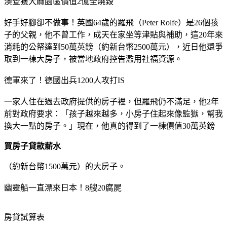
澳查獲大麻園區價值2億全燒毀
好手好腳卻不做事！英國64歲的羅飛（Peter Rolfe）是26個孩
子的父親，他不曾工作，成天在家坐等津貼與補助，這20年來
消耗的公帑達到50萬英鎊（約新台幣2500萬元），近日他還爭
取到一棟大房子，被當地政府控告濫用社福資源。
德軍來了！德國出兵1200人攻打IS
一家人住在過去政府提供的房子裡，但羅飛仍不滿足，他2年
前對政府要求：「孩子越來越多，小房子住起來像監獄，幫我
換大一點的房子。」現在，他真的得到了一棟價值30萬英鎊
買房子貸款薪水
（約新台幣1500萬元）的大房子。
幽靈船一直漂來日本！8艘20腐屍
房貸試算表