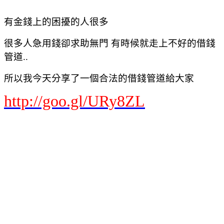
有金錢上的困擾的人很多
很多人急用錢卻求助無門 有時候就走上不好的借錢
管道..
所以我今天分享了一個合法的借錢管道給大家
http://goo.gl/URy8ZL
Yahoo奇摩 網頁搜尋
首頁信箱新聞股市氣象運動名人娛樂App下載購物中心商城拍賣更多
Yahoo
查詢詞
貸款借錢
搜尋
網頁
知識+
更多
依地區顯示