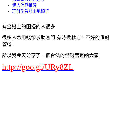
個人信貸推薦
理財型房貸土地銀行
有金錢上的困擾的人很多
很多人急用錢卻求助無門 有時候就走上不好的借錢
管道..
所以我今天分享了一個合法的借錢管道給大家
http://goo.gl/URy8ZL
Yahoo奇摩 網頁搜尋
首頁信箱新聞股市氣象運動名人娛樂App下載購物中心商城拍賣更多
Yahoo
查詢詞
借錢貸款
搜尋