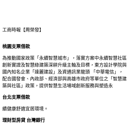
汽機車借款免留車！不限車種不限車齡分期車貸款車皆可借，24H諮詢當天即撥款。
查詢詞
借錢貸款
搜尋
Yahoo 奇摩服務中心建議隱私權政策服務條款廣告
工商時報【周榮發】
桃園支票借款
為推動國家政策「永續智慧城市」，落實方案中永續智慧社區
創新實證及智慧綠建築深耕升級主軸及目標，東方設計學院與
國內知名企業「達麗建設」及資通訊業龍頭 「中華電信」，
配合國發會、內政部、經濟部與高雄市政府等單位之「智慧建
築與社區」政策，提供智慧生活場域創新服務與塑造永
台北支票借款
續健康舒適宜居環境。
理財型房貸 台灣銀行