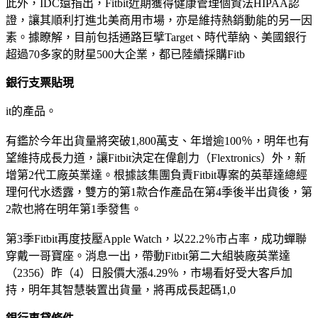
此外，IDC還指出，Fitbit近期獲得健康管理個資法HIPAA認
證，讓其順利打進北美商用市場，亦是維持熱銷動能的另一因
素。據瞭解，目前包括通路巨擘Target、時代華納、美國銀行
超過70多家的財星500大企業，都已陸續採購Fitb
銀行支票貼現
it的產品。
有鑑於今年出貨量將突破1,800萬支、年增逾100％，明年也有
望維持成長力道，讓Fitbit決定在偉創力（Flextronics）外，新
增第2代工廠英業達。根據該集團負責Fitbit專案的英華達總經
理何代水透露，雙方的第1款合作產品在第4季後半出貨後，第
2款也將在明年第1季發售。
第3季Fitbit再度技壓Apple Watch，以22.2％市占率，成功蟬聯
穿戴一哥寶座。消息一出，帶動Fitbit第二大組裝廠英業達
（2356）昨（4）日股價大漲4.29％，市場看好受大客戶加
持，明年其智慧裝置出貨量，將再成長起碼1,0