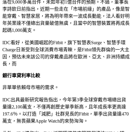
落在9,000多萬台件，未如年初1億台件的預期。不過，董事長
李詩欽日前指出，近期一些走在「市場前緣」的產品，像是智
能穿戴、智慧家居，將為明年帶來一波成長動能，法人看好明
年英業達不僅總出貨量破億無虞，且當中的智慧裝置將再成長
起碼1,000萬支。
IDC看好，從美國崛起的Fitbit，旗下智慧表Surge、智慧手環
Charge日漸受到全球消費市場青睞，是Fitbit領先群倫的一大主
因，預估未來該公司的穿戴產品將在歐洲、亞太、非洲持續成
長，而
銀行車貸利率比較
非單單依賴母市場的需求。
IDC出具最新研究報告指出，今年第3季全球穿戴市場總出貨
量達2,100萬支，不僅再創歷史單季新高，且年成長率更高達
197.6％。以打造「減肥」社群見長的Fitbit，單季出貨量達470
萬支，無畏蘋果Apple Watch的來勢洶洶。