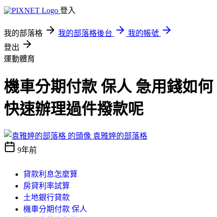
登入
我的部落格
我的部落格後台
我的帳號
登出
運動體育
機車分期付款 保人 急用錢如何
快速辦理過件撥款呢
袁雅婷的部落格
9年前
貸款利息怎麼算
房貸利率試算
土地銀行貸款
機車分期付款 保人