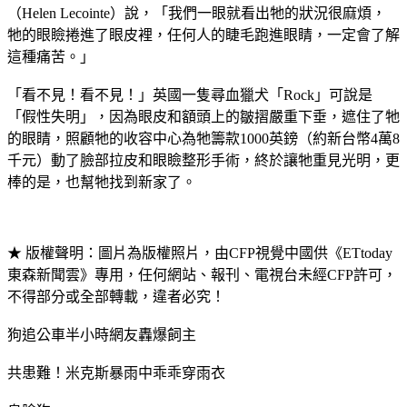
（Helen Lecointe）說，「我們一眼就看出牠的狀況很麻煩，
牠的眼瞼捲進了眼皮裡，任何人的睫毛跑進眼睛，一定會了解
這種痛苦。」
「看不見！看不見！」英國一隻尋血獵犬「Rock」可說是
「假性失明」，因為眼皮和額頭上的皺摺嚴重下垂，遮住了牠
的眼睛，照顧牠的收容中心為牠籌款1000英鎊（約新台幣4萬8
千元）動了臉部拉皮和眼瞼整形手術，終於讓牠重見光明，更
棒的是，也幫牠找到新家了。
★ 版權聲明：圖片為版權照片，由CFP視覺中國供《ETtoday
東森新聞雲》專用，任何網站、報刊、電視台未經CFP許可，
不得部分或全部轉載，違者必究！
狗追公車半小時網友轟爆飼主
共患難！米克斯暴雨中乖乖穿雨衣