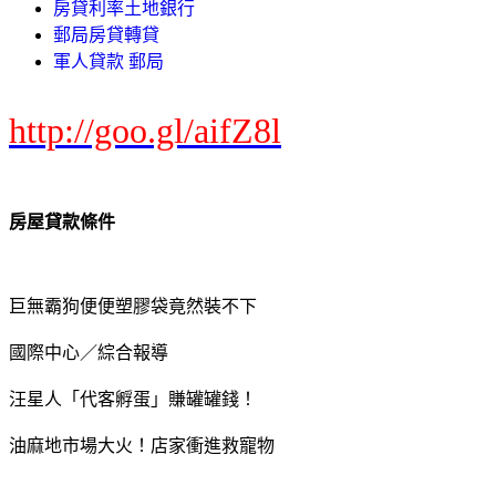
房貸利率土地銀行
郵局房貸轉貸
軍人貸款 郵局
http://goo.gl/aifZ8l
房屋貸款條件
巨無霸狗便便塑膠袋竟然裝不下
國際中心／綜合報導
汪星人「代客孵蛋」賺罐罐錢！
油麻地市場大火！店家衝進救寵物