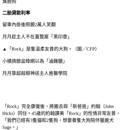
臭臉狗
二胎貸款利率
留車內掛後照鏡2萬人笑翻
月月趁主人不在蓋整屋「黑印章」
▲「Rock」是隻溫柔友善的大狗。（圖／CFP）
小橘擠臉盆睡網以為「滷雞腿」
月月靠超殺眼神送主人進醫學院
「Rock」完全康復後，將搬去與「新爸爸」約翰（John
Hicks）同住。45歲的約翰讚美「Rock」的性情非常友善，
「我們已經有3隻貓和2隻狗，想要養隻大狗陪伴獵鹿犬
Sage。」