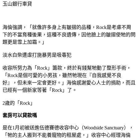
玉山銀行車貸
海倫強調，「就像許多身上有皺摺的品種，Rock是考慮不周
下的不當育種後果，這種不良遺傳，因他臉上的皺摺使牠的問
題更是雪上加霜。」
淡水白柴遭虐打施暴男是吸毒犯
收容所努力為「Rock」籌款，終於有錢幫牠動了整形手術，
「Rock是個可愛的小男孩，雖然牠現在『自我感覺不良
好』，但未來一定會更好。」海倫感謝愛心人士的捐助，而且
已經有一個新家等著「Rock」了。
2歲的「Rock」
套房可以貸款嗎
是在1月初被送進伍德賽德收容中心（Woodside Sanctuary），
「牠的主人搬到不能養寵物的租屋處，」收容中心經理海倫